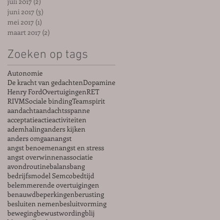
juli 2017
(2)
2 posts
juni 2017
(3)
3 posts
mei 2017
(1)
1 post
maart 2017
(2)
2 posts
Zoeken op tags
Autonomie
De kracht van gedachten
Dopamine
Henry Ford
Overtuigingen
RET
RIVM
Sociale binding
Teamspirit
aandacht
aandachtsspanne
acceptatie
actie
activiteiten
ademhaling
anders kijken
anders omgaan
angst
angst benoemen
angst en stress
angst overwinnen
associatie
avondroutine
balans
bang
bedrijfsmodel Semco
bedtijd
belemmerende overtuigingen
benauwd
beperkingen
berusting
besluiten nemen
besluitvorming
beweging
bewustwording
blij