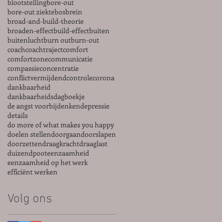
blootstelling
bore-out
bore-out ziekte
bos
brein
broad-and-build-theorie
broaden-effect
build-effect
buiten
buitenlucht
burn out
burn-out
coach
coachtraject
comfort
comfortzone
communicatie
compassie
concentratie
conflictvermijdend
controle
corona
dankbaarheid
dankbaarheidsdagboekje
de angst voorbij
denken
depressie
details
do more of what makes you happy
doelen stellen
doorgaan
doorslapen
doorzetten
draagkracht
draaglast
duizendpoot
eenzaamheid
eenzaamheid op het werk
efficiënt werken
Volg ons