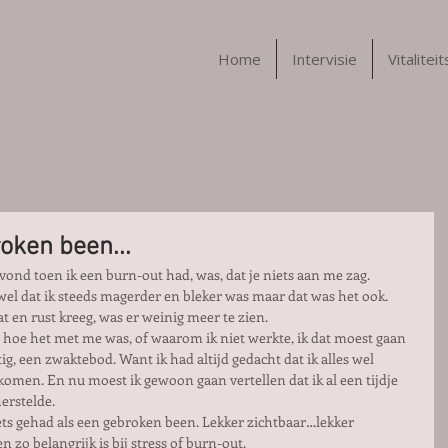
Home
Intervisie
Vitalitei
oken been...
g vond toen ik een burn-out had, was, dat je niets aan me zag.
 dat ik steeds magerder en bleker was maar dat was het ook. 
t en rust kreeg, was er weinig meer te zien. 
hoe het met me was, of waarom ik niet werkte, ik dat moest gaan 
tig, een zwaktebod. Want ik had altijd gedacht dat ik alles wel 
komen. En nu moest ik gewoon gaan vertellen dat ik al een tijdje 
erstelde.
ts gehad als een gebroken been. Lekker zichtbaar…lekker 
zo belangrijk is bij stress of burn-out.