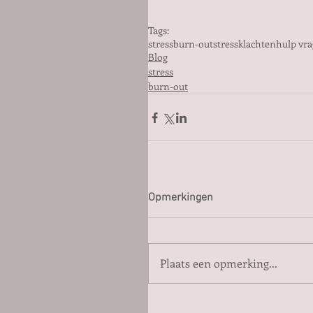
Tags:
stress
burn-out
stressklachten
hulp vr
Blog
stress
burn-out
Opmerkingen
Plaats een opmerking...