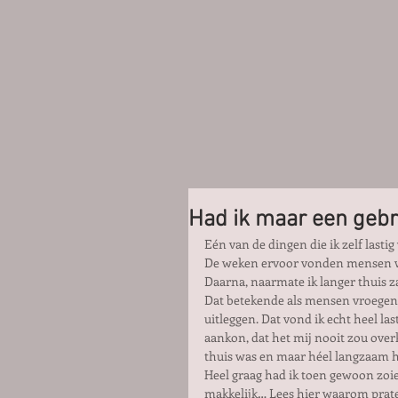
Had ik maar een gebr
Eén van de dingen die ik zelf lasti
De weken ervoor vonden mensen wel
Daarna, naarmate ik langer thuis za
Dat betekende als mensen vroegen 
uitleggen. Dat vond ik echt heel las
aankon, dat het mij nooit zou over
thuis was en maar héel langzaam h
Heel graag had ik toen gewoon zoie
makkelijk… Lees hier waarom praten 