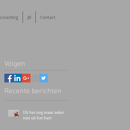
tscoaching
Jill
Contact
Volgen
Recente berichten
Uit het oog maar zeker
niet uit het hart