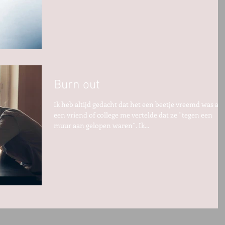
Burn out
Ik heb altijd gedacht dat het een beetje vreemd was als
een vriend of college me vertelde dat ze ¨tegen een
muur aan gelopen waren¨. Ik...