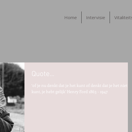
Home
Intervisie
Vitalitei
Quote...
‘of je nu denkt dat je het kunt of denkt dat je het niet
kunt, je hebt gelijk’ Henry Ford 1863 - 1947