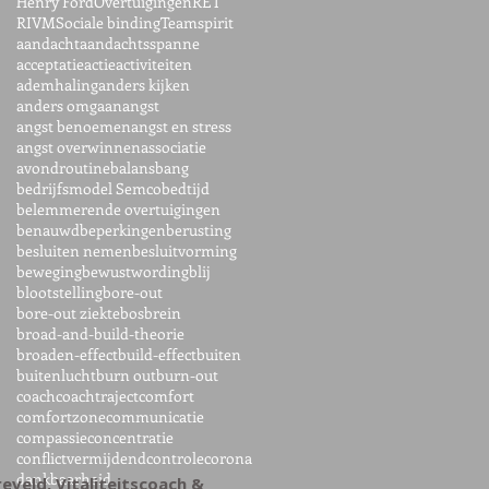
Henry Ford
Overtuigingen
RET
RIVM
Sociale binding
Teamspirit
aandacht
aandachtsspanne
acceptatie
actie
activiteiten
ademhaling
anders kijken
anders omgaan
angst
angst benoemen
angst en stress
angst overwinnen
associatie
avondroutine
balans
bang
bedrijfsmodel Semco
bedtijd
belemmerende overtuigingen
benauwd
beperkingen
berusting
besluiten nemen
besluitvorming
beweging
bewustwording
blij
blootstelling
bore-out
bore-out ziekte
bos
brein
broad-and-build-theorie
broaden-effect
build-effect
buiten
buitenlucht
burn out
burn-out
coach
coachtraject
comfort
comfortzone
communicatie
compassie
concentratie
conflictvermijdend
controle
corona
dankbaarheid
ereveld, Vitaliteitscoach &