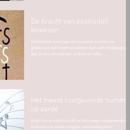
De kracht van positiviteit
bewezen
Onderzoek toont aan dat positieve emoties en
gedachten veel meer voordelen met zich meedragen
dan je zou verwachten. Je kunt er zelfs...
Het meest rustgevende numme
op aarde
http://www.mynd.nu/dit-is-het-meest-rustgevende-
nummer-op-aarde-volgens-wetenschappers/​