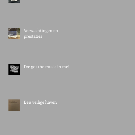
Verwachtingen en
prestaties
I've got the music in me!
Een veilige haven