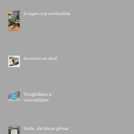
Je eigen cosy werkbubble
Anoniem en doof
Terugblikken is
vooruitkijken
r
Smile...dat kleine gebaar