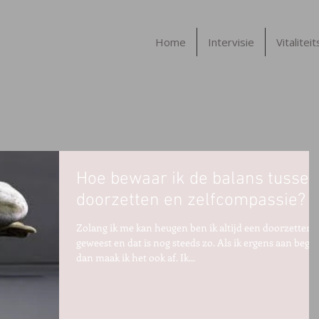
Home
Intervisie
Vitalitei
Hoe bewaar ik de balans tussen
doorzetten en zelfcompassie?
Zolang ik me kan heugen ben ik altijd een doorzetter
geweest en dat is nog steeds zo. Als ik ergens aan begin
dan maak ik het ook af. Ik...