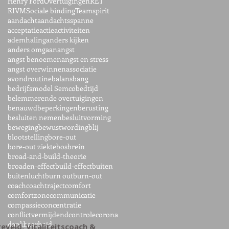
Henry Ford
Overtuigingen
RET
RIVM
Sociale binding
Teamspirit
aandacht
aandachtsspanne
acceptatie
actie
activiteiten
ademhaling
anders kijken
anders omgaan
angst
angst benoemen
angst en stress
angst overwinnen
associatie
avondroutine
balans
bang
bedrijfsmodel Semco
bedtijd
belemmerende overtuigingen
benauwd
beperkingen
berusting
besluiten nemen
besluitvorming
beweging
bewustwording
blij
blootstelling
bore-out
bore-out ziekte
bos
brein
broad-and-build-theorie
broaden-effect
build-effect
buiten
buitenlucht
burn out
burn-out
coach
coachtraject
comfort
comfortzone
communicatie
compassie
concentratie
conflictvermijdend
controle
corona
dankbaarheid
ereveld, Vitaliteitscoach &