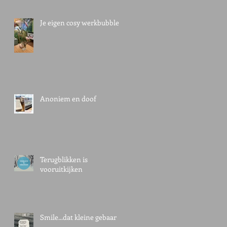
Je eigen cosy werkbubble
Anoniem en doof
Terugblikken is
vooruitkijken
Smile...dat kleine gebaar