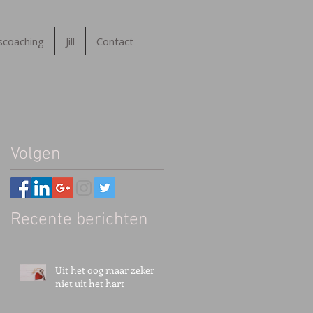
tscoaching
Jill
Contact
Volgen
Recente berichten
,
Uit het oog maar zeker
niet uit het hart