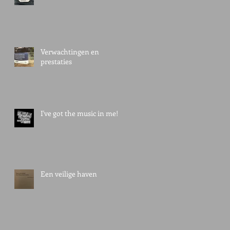
Verwachtingen en
prestaties
I've got the music in me!
Een veilige haven