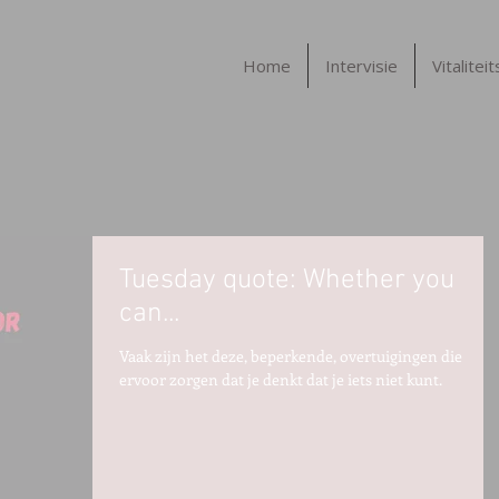
Home
Intervisie
Vitalitei
Tuesday quote: Whether you
can...
Vaak zijn het deze, beperkende, overtuigingen die
ervoor zorgen dat je denkt dat je iets niet kunt.