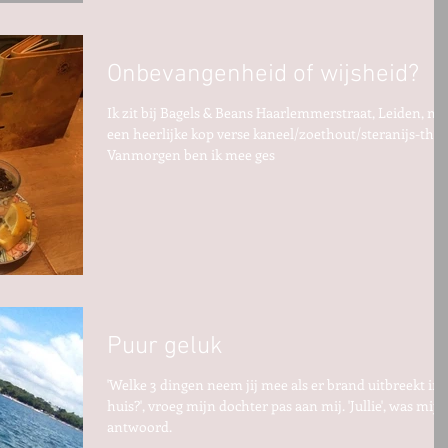
Onbevangenheid of wijsheid?
Ik zit bij Bagels & Beans Haarlemmerstraat, Leiden, me
een heerlijke kop verse kaneel/zoethout/steranijs-thee
Vanmorgen ben ik mee ges
Puur geluk
'Welke 3 dingen neem jij mee als er brand uitbreekt in
huis?', vroeg mijn dochter pas aan mij. 'Jullie', was mijn
antwoord.