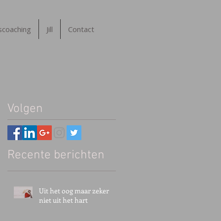
tscoaching
Jill
Contact
Volgen
Recente berichten
Uit het oog maar zeker
niet uit het hart