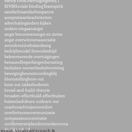
Henry Ford
Overtuigingen
RET
RIVM
Sociale binding
Teamspirit
aandacht
aandachtsspanne
acceptatie
actie
activiteiten
ademhaling
anders kijken
anders omgaan
angst
angst benoemen
angst en stress
angst overwinnen
associatie
avondroutine
balans
bang
bedrijfsmodel Semco
bedtijd
belemmerende overtuigingen
benauwd
beperkingen
berusting
besluiten nemen
besluitvorming
beweging
bewustwording
blij
blootstelling
bore-out
bore-out ziekte
bos
brein
broad-and-build-theorie
broaden-effect
build-effect
buiten
buitenlucht
burn out
burn-out
coach
coachtraject
comfort
comfortzone
communicatie
compassie
concentratie
conflictvermijdend
controle
corona
dankbaarheid
ereveld, Vitaliteitscoach &