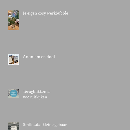
Je eigen cosy werkbubble
t
.
Anoniem en doof
Terugblikken is
vooruitkijken
Smile...dat kleine gebaar