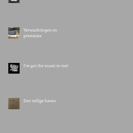
Verwachtingen en
prestaties
I've got the music in me!
Een veilige haven