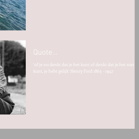
Quote...
‘of je nu denkt dat je het kunt of denkt dat je het niet
kunt, je hebt gelijk’ Henry Ford 1863 - 1947