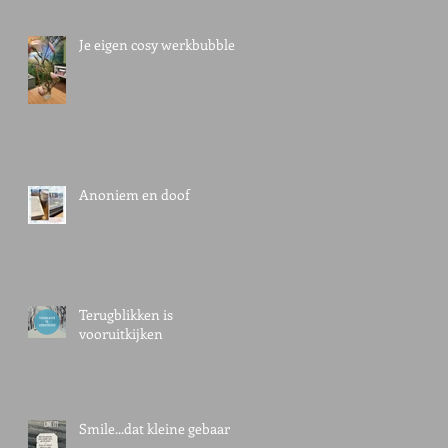
Je eigen cosy werkbubble
en
Anoniem en doof
Terugblikken is
vooruitkijken
Smile...dat kleine gebaar