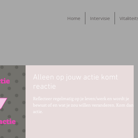
Home
Intervisie
Vitalitei
Alleen op jouw actie komt
reactie
Reflecteer regelmatig op je leven/werk en wordt je
bewust of en wat je zou willen veranderen. Kom dan i
actie.