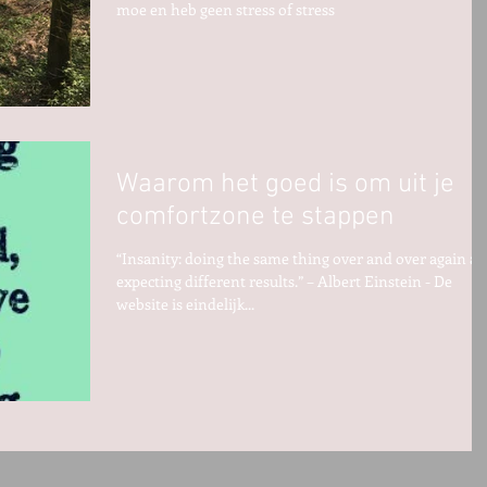
moe en heb geen stress of stress
Waarom het goed is om uit je
comfortzone te stappen
“Insanity: doing the same thing over and over again a
expecting different results.” – Albert Einstein - De
website is eindelijk...