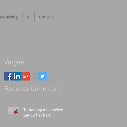
tscoaching
Jill
Contact
Volgen
Recente berichten
n
Uit het oog maar zeker
niet uit het hart