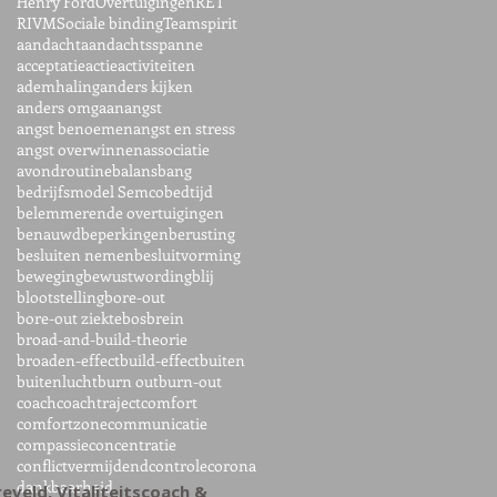
Henry Ford
Overtuigingen
RET
RIVM
Sociale binding
Teamspirit
aandacht
aandachtsspanne
acceptatie
actie
activiteiten
ademhaling
anders kijken
anders omgaan
angst
angst benoemen
angst en stress
angst overwinnen
associatie
avondroutine
balans
bang
bedrijfsmodel Semco
bedtijd
belemmerende overtuigingen
benauwd
beperkingen
berusting
besluiten nemen
besluitvorming
beweging
bewustwording
blij
blootstelling
bore-out
bore-out ziekte
bos
brein
broad-and-build-theorie
broaden-effect
build-effect
buiten
buitenlucht
burn out
burn-out
coach
coachtraject
comfort
comfortzone
communicatie
compassie
concentratie
conflictvermijdend
controle
corona
dankbaarheid
ereveld, Vitaliteitscoach &