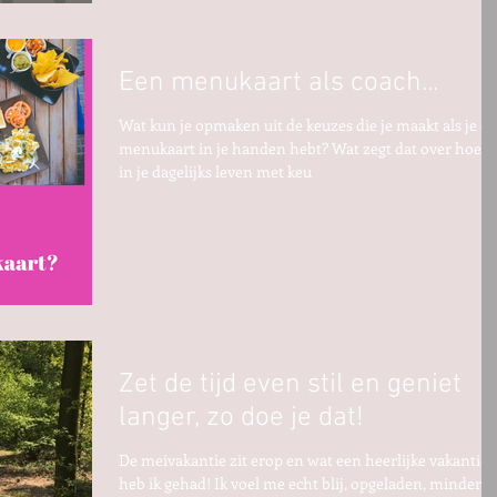
Een menukaart als coach...
Wat kun je opmaken uit de keuzes die je maakt als je e
menukaart in je handen hebt? Wat zegt dat over hoe je
in je dagelijks leven met keu
Zet de tijd even stil en geniet
langer, zo doe je dat!
De meivakantie zit erop en wat een heerlijke vakantie
heb ik gehad! Ik voel me echt blij, opgeladen, minder