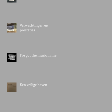
Verwachtingen en
prestaties
I've got the music in me!
nd
Een veilige haven