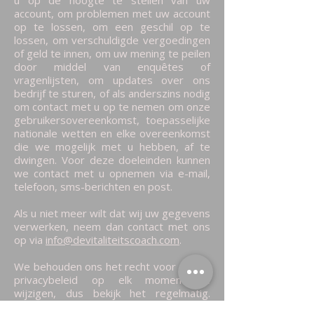
u op de hoogte te stellen van uw
account, om problemen met uw account
op te lossen, om een geschil op te
lossen, om verschuldigde vergoedingen
of geld te innen, om uw mening te peilen
door middel van enquêtes of
vragenlijsten, om updates over ons
bedrijf te sturen, of als anderszins nodig
om contact met u op te nemen om onze
gebruikersovereenkomst, toepasselijke
nationale wetten en elke overeenkomst
die we mogelijk met u hebben, af te
dwingen. Voor deze doeleinden kunnen
we contact met u opnemen via e-mail,
telefoon, sms-berichten en post.
Als u niet meer wilt dat wij uw gegevens
verwerken, neem dan contact met ons
op via
info@devitaliteitscoach.com
.
We behouden ons het recht voor om dit
privacybeleid op elk moment te
wijzigen, dus bekijk het regelmatig.
Wijzigingen en verduidelijkingen worden