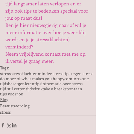
tijd langzamer laten verlopen en er 
zijn ook tips te bedenken speciaal voor 
jou; op maat dus!
Ben je hier nieuwsgierig naar of wil je 
meer informatie over hoe je weer blij 
wordt en je je stress(klachten) 
verminderd?
Neem vrijblijvend contact met me op, 
ik vertel je graag meer.
Tags:
stress
stressklachten
minder stress
tips tegen stress
do more of what makes you happy
comfortzone
tijdsbesef
genieten
tips
informatie over stress
tijd stil zetten
tijdsdruk
take a break
spontaan
tips voor jou
Blog
Bewustwording
stress