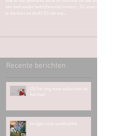
Wat er kan gebeuren als je de controle los laat en
een heel ander bedrijfsmodel invoert... Zo stoer als
je dat kunt en durft! En zie wat...
Recente berichten
Uit het oog maar zeker niet uit
het hart
Je eigen cosy werkbubble