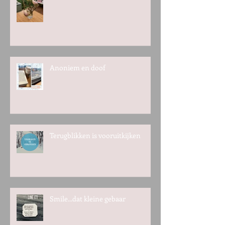
Anoniem en doof
Terugblikken is vooruitkijken
Smile...dat kleine gebaar