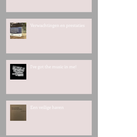
Verwachtingen en prestaties
I've got the music in me!
Een veilige haven