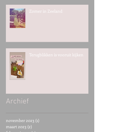
Zomer in Zeeland
Terugblikken is vooruit kijken
Archief
november 2023
(1)
1 post
maart 2023
(2)
2 posts