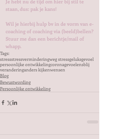
Je hebt nu de tijd om hier bij stil te 
staan, dus: pak je kans! 
Wil je hierbij hulp bv in de vorm van e-
coaching of coaching via (beeld)bellen?
Stuur me dan een berichtje/mail of 
whapp. 
Tags:
stress
stressvermindering
weg stress
geluksgevoel
persoonlijke ontwikkeling
corona
gevoelens
blij
verandering
anders kijken
wensen
Blog
Bewustwording
Persoonlijke ontwikkeling