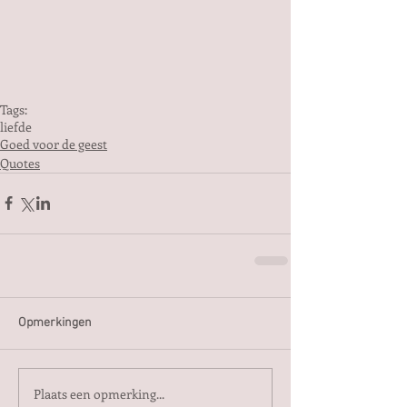
Tags:
liefde
Goed voor de geest
Quotes
Opmerkingen
Plaats een opmerking...