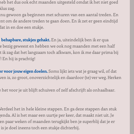
 heb het dus ook echt maanden uitgesteld omdat ik het niet goed 
klus zag.
ik nu gewoon ga beginnen met schuren van een aantal treden. En 
 om de andere treden te gaan doen. En ik zet er geen eindtijd 
 dat in en doe een stukje.
j behapbare, stukjes gehakt.
 En ja, uiteindelijk ben ik er qua 
e bezig geweest en hebben we ook nog maanden met een half 
t ik zag dat het langzaam toch afkwam, kon ik me daar prima bij 
 En hij is prachtig!
r voor jouw eigen doelen.
 Soms lijkt iets wat je graag wil, of dat 
ven is, zo groot, onoverzichtelijk en daardoor (te) ver weg. Herken 
het voor je uit blijft schuiven of zelf afschrijft als onhaalbaar. 
 Verdeel het in hele kleine stappen. En ga deze stappen dan stuk 
genda. Al is het maar een uurtje per keer, dat maakt niet uit. Je 
een paar weken of maanden terugkijkt ben je superblij dat je er 
 je doel ineens toch een stukje dichterbij.