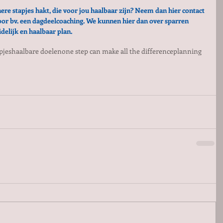
nere stapjes hakt, die voor jou haalbaar zijn? Neem dan 
hier 
contact 
or bv. een 
dagdeelcoaching. 
We kunnen hier dan over sparren 
delijk en haalbaar plan.
pjes
haalbare doelen
one step can make all the difference
planning