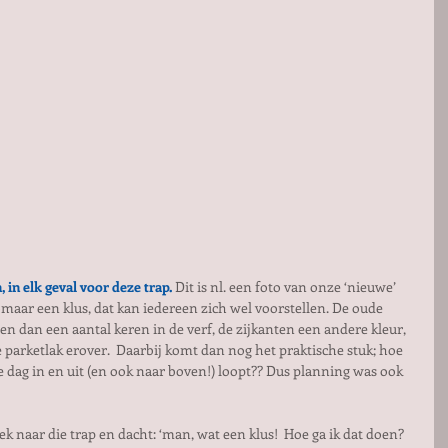
 in elk geval voor deze trap.
 Dit is nl. een foto van onze ‘nieuwe’ 
maar een klus, dat kan iedereen zich wel voorstellen. De oude 
 en dan een aantal keren in de verf, de zijkanten een andere kleur, 
e parketlak erover.  Daarbij komt dan nog het praktische stuk; hoe 
e dag in en uit (en ook naar boven!) loopt?? Dus planning was ook 
eek naar die trap en dacht: ‘man, wat een klus!  Hoe ga ik dat doen? 