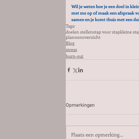
Wil je weten hoe je een doel in klei
met me op of maak een afspraak vo
samen en je komt thuis met een dui
Tags:
doelen stellen
stap voor stap
kleine sta
plannen
overzicht
Blog
stress
burn-out
Opmerkingen
Plaats een opmerking...