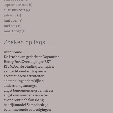
september 2017
(1)
1 post
augustus 2017
(4)
4 posts
juli 2017
(2)
2 posts
juni 2017
(3)
3 posts
mei 2017
(1)
1 post
maart 2017
(2)
2 posts
Zoeken op tags
Autonomie
De kracht van gedachten
Dopamine
Henry Ford
Overtuigingen
RET
RIVM
Sociale binding
Teamspirit
aandacht
aandachtsspanne
acceptatie
actie
activiteiten
ademhaling
anders kijken
anders omgaan
angst
angst benoemen
angst en stress
angst overwinnen
associatie
avondroutine
balans
bang
bedrijfsmodel Semco
bedtijd
belemmerende overtuigingen