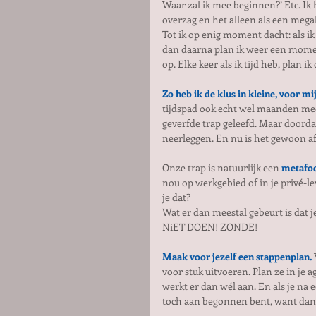
Waar zal ik mee beginnen?’ Etc. Ik
overzag en het alleen als een mega
Tot ik op enig moment dacht: als 
dan daarna plan ik weer een moment
op. Elke keer als ik tijd heb, plan ik
Zo heb ik de klus in kleine, voor mi
tijdspad ook echt wel maanden me
geverfde trap geleefd. Maar doorda
neerleggen. En nu is het gewoon af!
Onze trap is natuurlijk een 
metafoo
nou op werkgebied of in je privé-le
je dat?
Wat er dan meestal gebeurt is dat je 
NiET DOEN! ZONDE!
Maak voor jezelf een stappenplan.
voor stuk uitvoeren. Plan ze in je a
werkt er dan wél aan. En als je na 
toch aan begonnen bent, want dan is